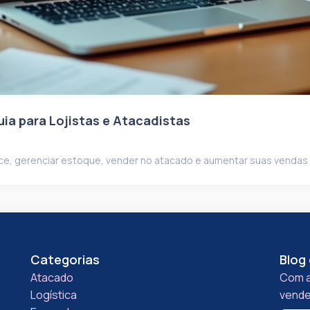
ia para Lojistas e Atacadistas
ace, gerenciar estoque, vender no atacado e aumentar suas vendas
Categorias
Blog 
Atacado
Com a
Logística
vende